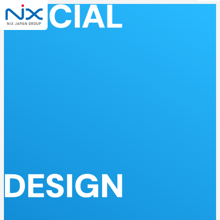
メ
ニ
ュ
ー
NiX
を
開
く
Japan
Group